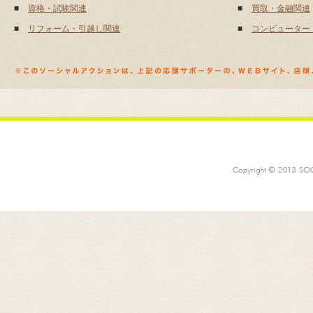
■
資格・試験関連
■
買取・金融関連
■
リフォーム・引越し関連
■
コンピューター