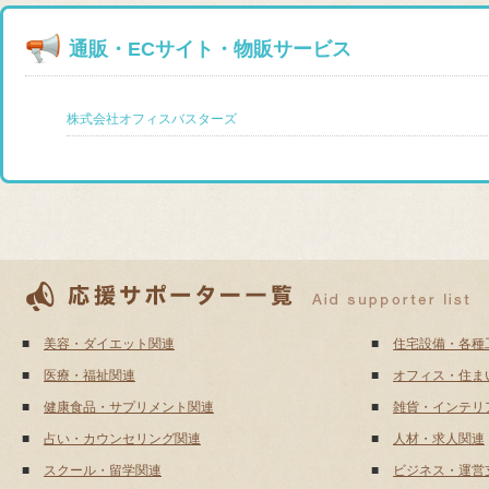
通販・ECサイト・物販サービス
株式会社オフィスバスターズ
■
美容・ダイエット関連
■
住宅設備・各種
■
医療・福祉関連
■
オフィス・住ま
■
健康食品・サプリメント関連
■
雑貨・インテリ
■
占い・カウンセリング関連
■
人材・求人関連
■
スクール・留学関連
■
ビジネス・運営