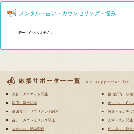
メンタル・占い・カウンセリング・悩み
データがありません。
■
美容・ダイエット関連
■
住宅設備・各種
■
医療・福祉関連
■
オフィス・住ま
■
健康食品・サプリメント関連
■
雑貨・インテリ
■
占い・カウンセリング関連
■
人材・求人関連
■
スクール・留学関連
■
ビジネス・運営