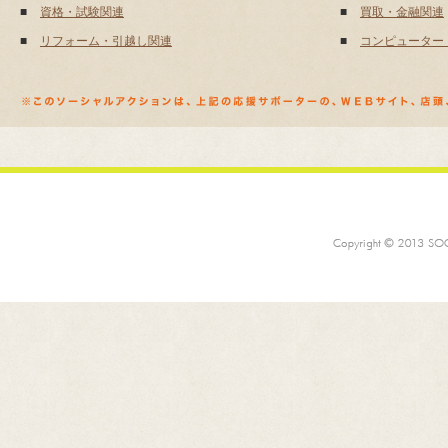
■
資格・試験関連
■
買取・金融関連
■
リフォーム・引越し関連
■
コンピューター