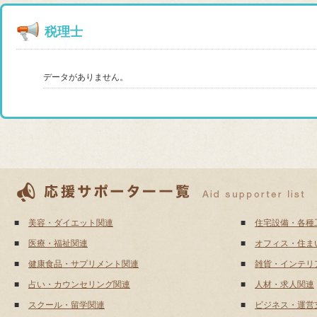
税理士
データがありません。
■
美容・ダイエット関連
■
住宅設備・各種
■
医療・福祉関連
■
オフィス・住ま
■
健康食品・サプリメント関連
■
雑貨・インテリ
■
占い・カウンセリング関連
■
人材・求人関連
■
スクール・留学関連
■
ビジネス・運営