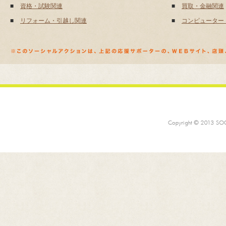
■
資格・試験関連
■
買取・金融関連
■
リフォーム・引越し関連
■
コンピューター